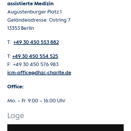
assistierte Medizin
Zusammenarbeit
Augustenburger Platz 1
Geländeadresse: Ostring 7
Über das ICM
13353 Berlin
Forschungsfelder
T:
+49 30 450 553 882
Forschungsprojekte
T:
+49 30 450 554 525
F: +49 30 450 576 983
Studium & Lehre
icm-office@dhzc-charite.de
Office:
(current)
Kontakt & Anfahrt
Mo. – Fr. 9:00 – 16:00 Uhr
Zum DHZC
Lage