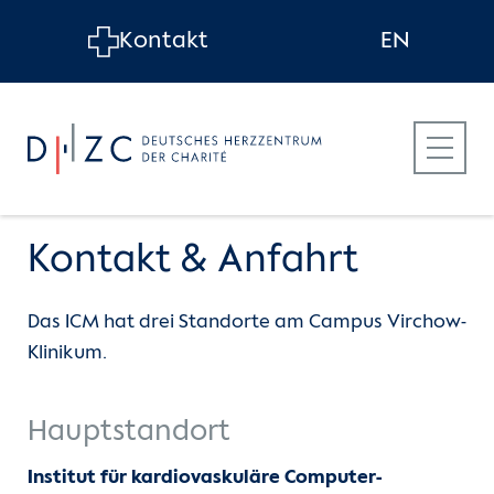
Skip to main content
Kontakt
EN
Kontakt & Anfahrt
Das ICM hat drei Standorte am Campus Virchow-
Über das Institut
Kontakt & Anfahrt
Klinikum.
Forschungsfelder
Kontaktformular
Hauptstandort
Projekte
Institut für kardiovaskuläre Computer-