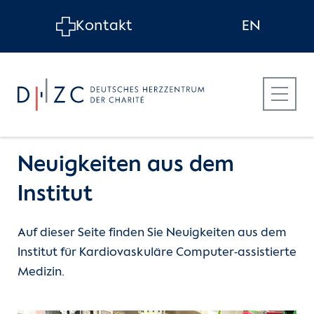
Skip to main content
Kontakt
EN
Neuigkeiten aus dem
Institut
Über das Institut
Auf dieser Seite finden Sie Neuigkeiten aus dem
Institut für Kardiovaskuläre Computer-assistierte
Forschungsfelder
Medizin.
Projekte