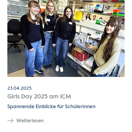
Zusammenarbeit
Über das ICM
Forschungsfelder
Forschungsprojekte
Studium & Lehre
23.04.2025
Kontakt & Anfahrt
Girls Day 2025 am ICM
Zum DHZC
Spannende Einblicke für Schülerinnen
Weiterlesen